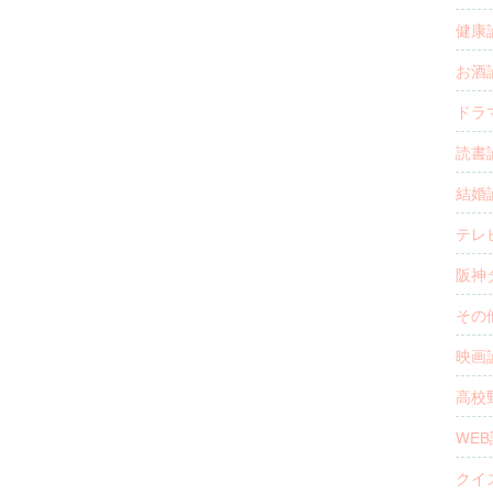
健康論
お酒論
ドラマ
読書論
結婚論
テレビ
阪神タ
その他
映画論
高校野
WEB論
クイ