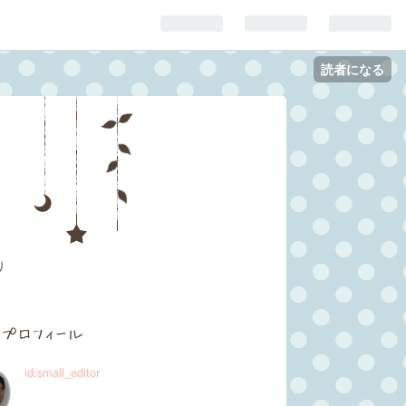
読者になる
り
プロフィール
id:small_editor