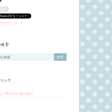
@kazu197をフォロー
ブログについて
検索
リンク
ない男のその後の語り