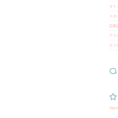
ダイエ
スポー
恋愛論
アマチ
モブロ
Twee