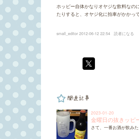
ホッピー自体かなりオヤジな飲料なの
たりすると、オヤジ化に拍車がかかっ
small_editor
2012-06-12 22:54
読者になる
関連記事
2023-01-20
金曜日の抜きッピ
さて、一番お酒が飲みた