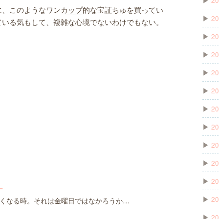
に、このようなワン
カップ
的な宝証ちゅを買ってい
▶
20
ている気もして、複雑な心境でないわけでもない。
▶
20
▶
20
▶
20
▶
20
▶
20
▶
20
▶
20
▶
20
▶
20
ー
▶
20
くなる時。それは金曜日ではなかろうか…
▶
20