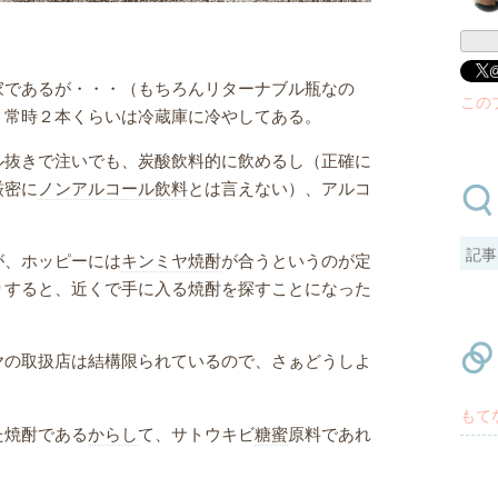
家であるが・・・（もちろんリターナブル瓶なの
この
、常時２本くらいは冷蔵庫に冷やしてある。
ル抜きで注いでも、炭酸飲料的に飲めるし（正確に
厳密に
ノンアルコール飲料
とは言えない）、アルコ
。
が、ホッピーには
キンミヤ焼酎
が合うというのが定
りすると、近くで手に入る焼酎を探すことになった
ヤの取扱店は結構限られているので、さぁどうしよ
もて
た焼酎である
からし
て、サトウキビ
糖蜜
原料であれ
。