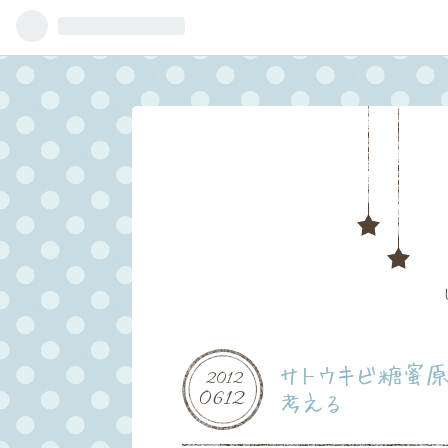
サトウキビ糖蜜
2012
06
12
考える