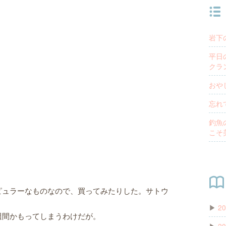
岩下
平日
クラ
おや
忘れ
釣魚
こそ
ピュラーなものなので、買ってみたりした。サトウ
▶
20
週間かもってしまうわけだが。
▶
20