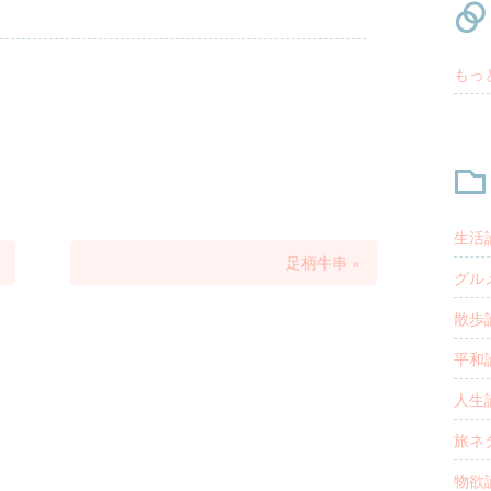
もっ
生活論
足柄牛串
»
グルメ
散歩論
平和論
人生論
旅ネタ
物欲論