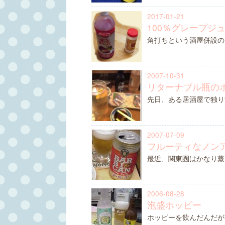
2017-01-21
100％グレープジ
角打ちという酒屋併設の
2007-10-31
リターナブル瓶の
先日、ある居酒屋で独り
2007-07-09
フルーティなノン
最近、関東圏はかなり蒸
2006-08-28
泡盛ホッピー
ホッピーを飲んだんだが