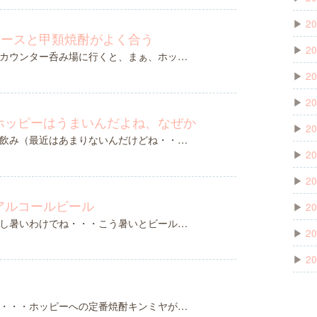
▶
20
ュースと甲類焼酎がよく合う
▶
20
カウンター呑み場に行くと、まぁ、ホッ…
▶
20
▶
20
ホッピーはうまいんだよね、なぜか
▶
20
飲み（最近はあまりないんだけどね・・…
▶
20
▶
20
アルコールビール
▶
20
し暑いわけでね・・・こう暑いとビール…
▶
20
▶
20
・・・ホッピーへの定番焼酎キンミヤが…