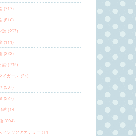
 (717)
 (510)
論 (267)
 (111)
 (222)
論 (239)
イガース (34)
 (307)
 (327)
球 (14)
 (204)
ズマジックアカデミー (14)