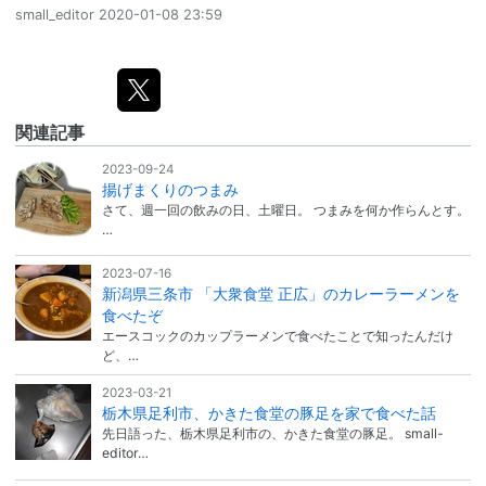
small_editor
2020-01-08 23:59
関連記事
2023-09-24
揚げまくりのつまみ
さて、週一回の飲みの日、土曜日。 つまみを何か作らんとす。
…
2023-07-16
新潟県三条市 「大衆食堂 正広」のカレーラーメンを
食べたぞ
エースコックのカップラーメンで食べたことで知ったんだけ
ど、…
2023-03-21
栃木県足利市、かきた食堂の豚足を家で食べた話
先日語った、栃木県足利市の、かきた食堂の豚足。 small-
editor…